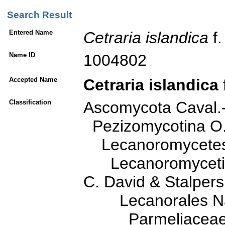
Search Result
Entered Name
Cetraria
islandica
f
Name ID
1004802
Accepted Name
Cetraria islandica
Classification
Ascomycota Caval.
Pezizomycotina O. 
Lecanoromycetes O
Lecanoromycetidae
C. David & Stalpers
Lecanorales Na
Parmeliaceae 