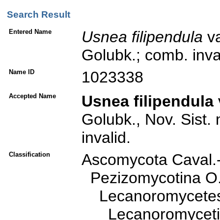
Search Result
Entered Name
Usnea
filipendula
va
Golubk.; comb. inva
Name ID
1023338
Accepted Name
Usnea filipendula
Golubk., Nov. Sist. 
invalid.
Classification
Ascomycota Caval.
Pezizomycotina O. 
Lecanoromycetes O
Lecanoromycetidae