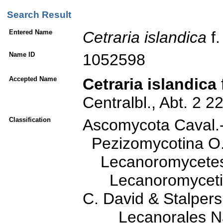
Search Result
Entered Name
Cetraria
islandica
f
Name ID
1052598
Accepted Name
Cetraria islandica
Centralbl., Abt. 2 2
Classification
Ascomycota Caval.
Pezizomycotina O. 
Lecanoromycetes O
Lecanoromycetidae
C. David & Stalpers
Lecanorales Na